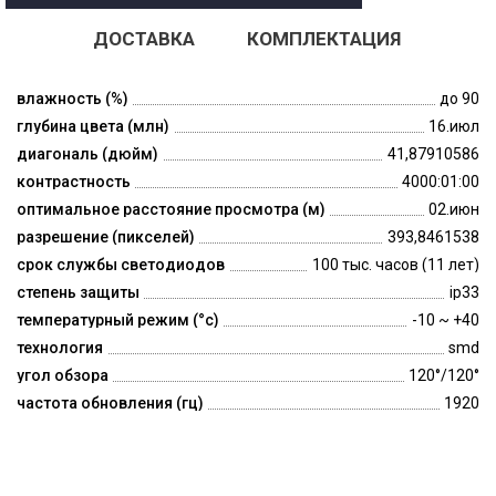
ДОСТАВКА
КОМПЛЕКТАЦИЯ
влажность (%)
до 90
глубина цвета (млн)
16.июл
диагональ (дюйм)
41,87910586
контрастность
4000:01:00
оптимальное расстояние просмотра (м)
02.июн
разрешение (пикселей)
393,8461538
срок службы светодиодов
100 тыс. часов (11 лет)
степень защиты
ip33
температурный режим (°c)
-10 ~ +40
технология
smd
угол обзора
120°/120°
частота обновления (гц)
1920