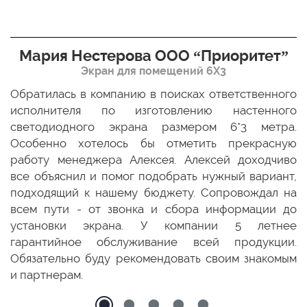
Мария Нестерова ООО “Приоритет”
Экран для помещений 6Х3
мо
Обратилась в компанию в поисках ответственного
Р
ще
исполнителя по изготовлению настенного
н
ых
светодиодного экрана размером 6*3 метра.
п
ТЦ
Особенно хотелось бы отметить прекрасную
о
По
работу менеджера Алексея. Алексей доходчиво
с
ED
все объяснил и помог подобрать нужный вариант,
п
 и
подходящий к нашему бюджету. Сопровождал на
бо
всем пути - от звонка и сбора информации до
установки экрана. У компании 5 летнее
гарантийное обслуживание всей продукции.
Обязательно буду рекомендовать своим знакомым
и партнерам.