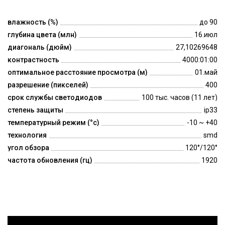
влажность (%)
до 90
глубина цвета (млн)
16.июл
диагональ (дюйм)
27,10269648
контрастность
4000:01:00
оптимальное расстояние просмотра (м)
01.май
разрешение (пикселей)
400
срок службы светодиодов
100 тыс. часов (11 лет)
степень защиты
ip33
температурный режим (°c)
-10 ~ +40
технология
smd
угол обзора
120°/120°
частота обновления (гц)
1920