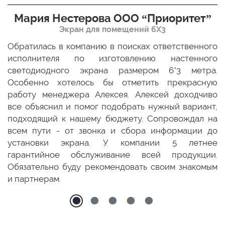
Мария Нестерова ООО “Приоритет”
Экран для помещений 6Х3
мо
Обратилась в компанию в поисках ответственного
Р
ще
исполнителя по изготовлению настенного
н
ых
светодиодного экрана размером 6*3 метра.
п
ТЦ
Особенно хотелось бы отметить прекрасную
о
По
работу менеджера Алексея. Алексей доходчиво
с
ED
все объяснил и помог подобрать нужный вариант,
п
 и
подходящий к нашему бюджету. Сопровождал на
бо
всем пути - от звонка и сбора информации до
установки экрана. У компании 5 летнее
гарантийное обслуживание всей продукции.
Обязательно буду рекомендовать своим знакомым
и партнерам.