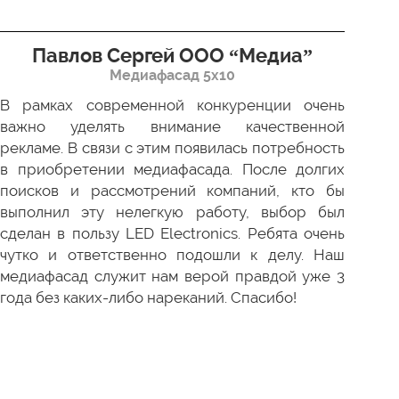
Павлов Сергей ООО “Медиа”
Д
Медиафасад 5х10
В рамках современной конкуренции очень
Сов
важно уделять внимание качественной
Пр
рекламе. В связи с этим появилась потребность
про
в приобретении медиафасада. После долгих
зак
поисков и рассмотрений компаний, кто бы
под
выполнил эту нелегкую работу, выбор был
отл
сделан в пользу LED Electronics. Ребята очень
пер
чутко и ответственно подошли к делу. Наш
ни 
медиафасад служит нам верой правдой уже 3
года без каких-либо нареканий. Спасибо!