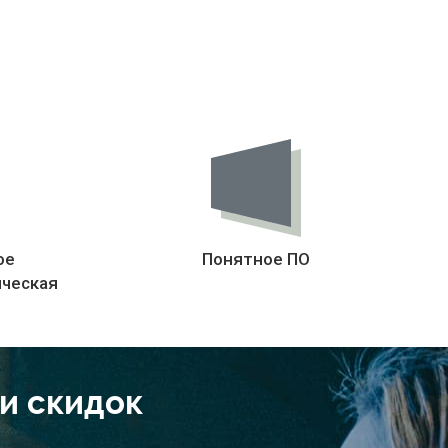
ое
Понятное ПО
ическая
 и скидок