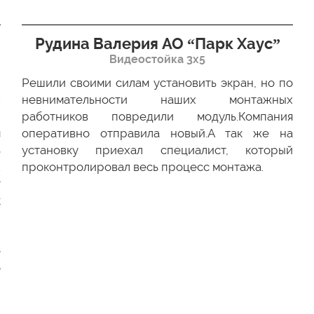
Рудина Валерия АО “Парк Хаус”
Видеостойка 3х5
Решили своими силам установить экран, но по
х
невнимательности наших монтажных
ю
работников повредили модуль.Компания
м
оперативно отправила новый.А так же на
ь
установку приехал специалист, который
.
проконтролировал весь процесс монтажа.
г
к
-
и
е
о
и