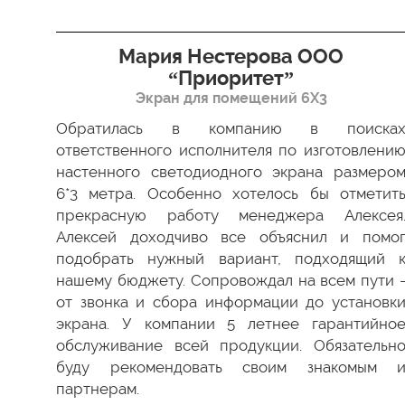
я”
Мария Нестерова ООО
“Приоритет”
Экран для помещений 6Х3
димо
 Все
Обратилась в компанию в поиска
ки в
ответственного исполнителя по изготовлени
ство
настенного светодиодного экрана размеро
ести
6*3 метра. Особенно хотелось бы отметит
а мы
прекрасную работу менеджера Алексея
 был
Алексей доходчиво все объяснил и помо
 как
подобрать нужный вариант, подходящий 
 ваш
нашему бюджету. Сопровождал на всем пути 
от звонка и сбора информации до установк
экрана. У компании 5 летнее гарантийно
обслуживание всей продукции. Обязательн
буду рекомендовать своим знакомым 
партнерам.