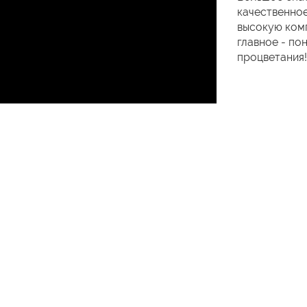
качественное
высокую комп
главное - по
процветания!