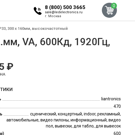
0
8 (800) 500 3665
sale@ledelectronics.ru
г. Москва
IP33, 300 x 160мм, высокочастотный
.мм, VA, 600Кд, 1920Гц,
5 ₽
ЕНА
СТИКИ
ь
liantronics
470
ь
сценический, концертный, indoor, рекламный,
автомобильные, видео пилоны, информационный, видео
пол, вывески, для табло, для вывесок
м)
600