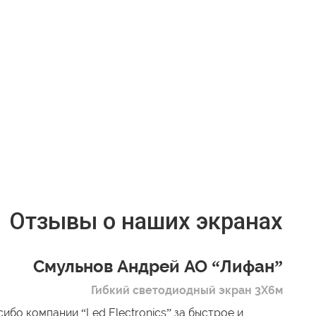
Отзывы о наших экранах
Смульнов Андрей АО “Лифан”
Гибкий светодиодный экран 3Х6м
ибо компании “Led Electronics” за быстрое и