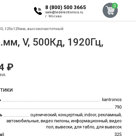
0
8 (800) 500 3665
sale@ledelectronics.ru
г. Москва
IP33, 125x125мм, высокочастотный
.мм, V, 500Кд, 1920Гц,
4 ₽
ЕНА
СТИКИ
ь
liantronics
790
ь
сценический, концертный, indoor, рекламный,
автомобильные, видео пилоны, информационный, видео
пол, вывески, для табло, для вывесок
м)
325