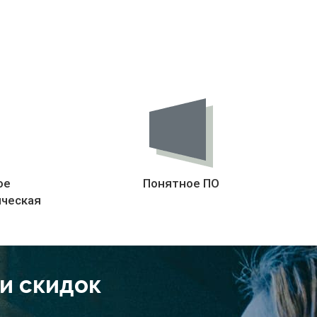
ое
Понятное ПО
ическая
 и скидок