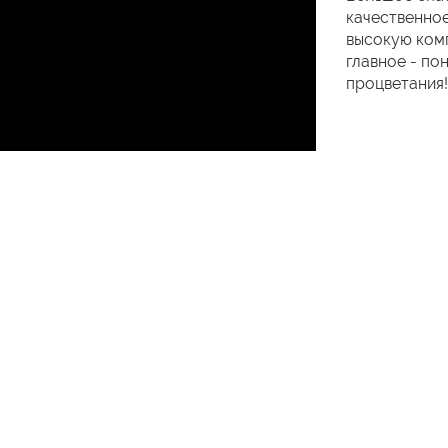
качественное
высокую комп
главное - по
процветания!