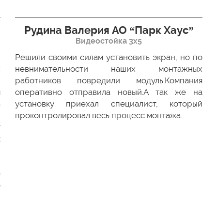
Рудина Валерия АО “Парк Хаус”
Видеостойка 3х5
Решили своими силам установить экран, но по
х
невнимательности наших монтажных
ю
работников повредили модуль.Компания
м
оперативно отправила новый.А так же на
ь
установку приехал специалист, который
.
проконтролировал весь процесс монтажа.
г
к
-
и
е
о
и