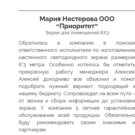
я”
Мария Нестерова ООО
“Приоритет”
Экран для помещений 6Х3
димо
 Все
Обратилась в компанию в поиска
ки в
ответственного исполнителя по изготовлени
ство
настенного светодиодного экрана размеро
ести
6*3 метра. Особенно хотелось бы отметит
а мы
прекрасную работу менеджера Алексея
 был
Алексей доходчиво все объяснил и помо
 как
подобрать нужный вариант, подходящий 
 ваш
нашему бюджету. Сопровождал на всем пути 
от звонка и сбора информации до установк
экрана. У компании 5 летнее гарантийно
обслуживание всей продукции. Обязательн
буду рекомендовать своим знакомым 
партнерам.