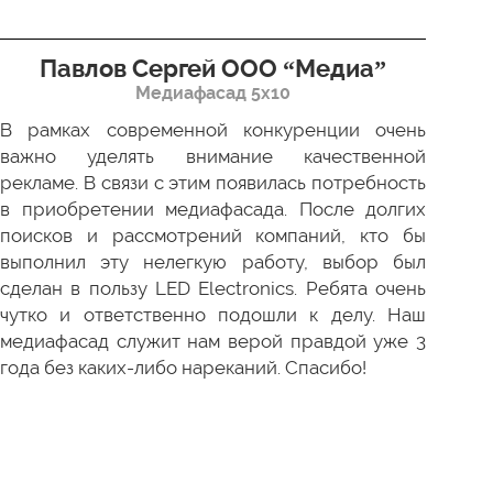
Павлов Сергей ООО “Медиа”
Д
Медиафасад 5х10
В рамках современной конкуренции очень
Сов
важно уделять внимание качественной
Пр
рекламе. В связи с этим появилась потребность
про
в приобретении медиафасада. После долгих
зак
поисков и рассмотрений компаний, кто бы
под
выполнил эту нелегкую работу, выбор был
отл
сделан в пользу LED Electronics. Ребята очень
пер
чутко и ответственно подошли к делу. Наш
ни 
медиафасад служит нам верой правдой уже 3
года без каких-либо нареканий. Спасибо!