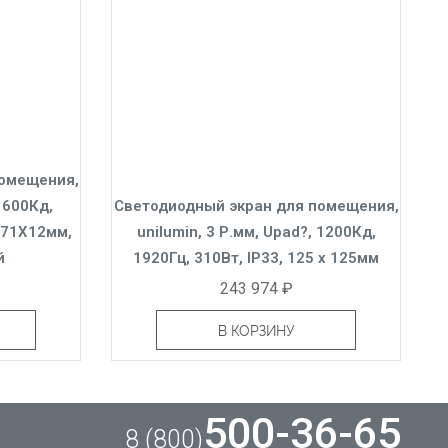
помещения,
, 600Кд,
Светодиодный экран для помещения,
171X12мм,
unilumin, 3 Р.мм, Upad?, 1200Кд,
й
1920Гц, 310Вт, IP33, 125 x 125мм
243 974 ₽
В КОРЗИНУ
500-36-65
8 (800)