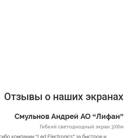
Отзывы о наших экранах
Смульнов Андрей АО “Лифан”
Гибкий светодиодный экран 3Х6м
ибо компании “Led Electronics” за быстрое и