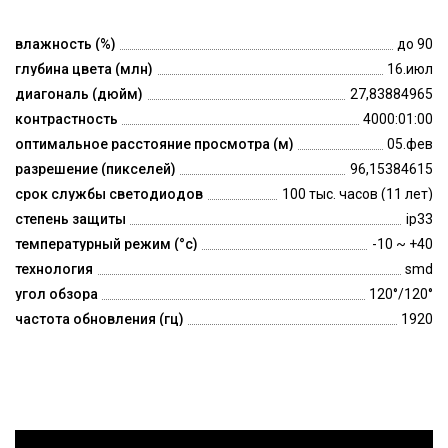
влажность (%)
до 90
глубина цвета (млн)
16.июл
диагональ (дюйм)
27,83884965
контрастность
4000:01:00
оптимальное расстояние просмотра (м)
05.фев
разрешение (пикселей)
96,15384615
срок службы светодиодов
100 тыс. часов (11 лет)
степень защиты
ip33
температурный режим (°c)
-10 ~ +40
технология
smd
угол обзора
120°/120°
частота обновления (гц)
1920