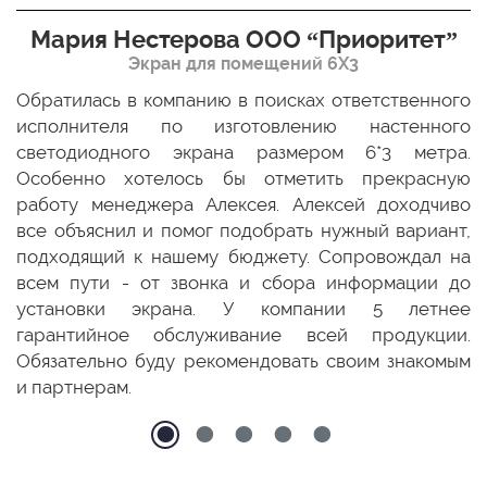
Мария Нестерова ООО “Приоритет”
Экран для помещений 6Х3
мо
Обратилась в компанию в поисках ответственного
Р
ще
исполнителя по изготовлению настенного
н
ых
светодиодного экрана размером 6*3 метра.
п
ТЦ
Особенно хотелось бы отметить прекрасную
о
По
работу менеджера Алексея. Алексей доходчиво
с
ED
все объяснил и помог подобрать нужный вариант,
п
 и
подходящий к нашему бюджету. Сопровождал на
бо
всем пути - от звонка и сбора информации до
установки экрана. У компании 5 летнее
гарантийное обслуживание всей продукции.
Обязательно буду рекомендовать своим знакомым
и партнерам.