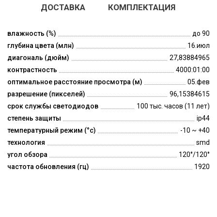
ДОСТАВКА
КОМПЛЕКТАЦИЯ
влажность (%)
до 90
глубина цвета (млн)
16.июл
диагональ (дюйм)
27,83884965
контрастность
4000:01:00
оптимальное расстояние просмотра (м)
05.фев
разрешение (пикселей)
96,15384615
срок службы светодиодов
100 тыс. часов (11 лет)
степень защиты
ip44
температурный режим (°c)
-10 ~ +40
технология
smd
угол обзора
120°/120°
частота обновления (гц)
1920