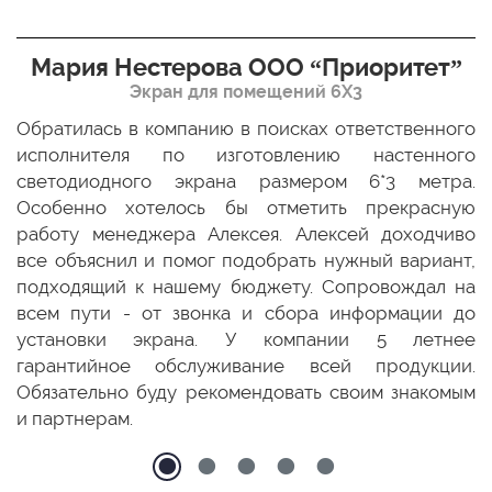
Мария Нестерова ООО “Приоритет”
Экран для помещений 6Х3
мо
Обратилась в компанию в поисках ответственного
Р
ще
исполнителя по изготовлению настенного
н
ых
светодиодного экрана размером 6*3 метра.
п
ТЦ
Особенно хотелось бы отметить прекрасную
о
По
работу менеджера Алексея. Алексей доходчиво
с
ED
все объяснил и помог подобрать нужный вариант,
п
 и
подходящий к нашему бюджету. Сопровождал на
бо
всем пути - от звонка и сбора информации до
установки экрана. У компании 5 летнее
гарантийное обслуживание всей продукции.
Обязательно буду рекомендовать своим знакомым
и партнерам.