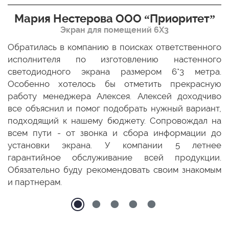
Мария Нестерова ООО “Приоритет”
Экран для помещений 6Х3
мо
Обратилась в компанию в поисках ответственного
Р
ще
исполнителя по изготовлению настенного
н
ых
светодиодного экрана размером 6*3 метра.
п
ТЦ
Особенно хотелось бы отметить прекрасную
о
По
работу менеджера Алексея. Алексей доходчиво
с
ED
все объяснил и помог подобрать нужный вариант,
п
 и
подходящий к нашему бюджету. Сопровождал на
бо
всем пути - от звонка и сбора информации до
установки экрана. У компании 5 летнее
гарантийное обслуживание всей продукции.
Обязательно буду рекомендовать своим знакомым
и партнерам.