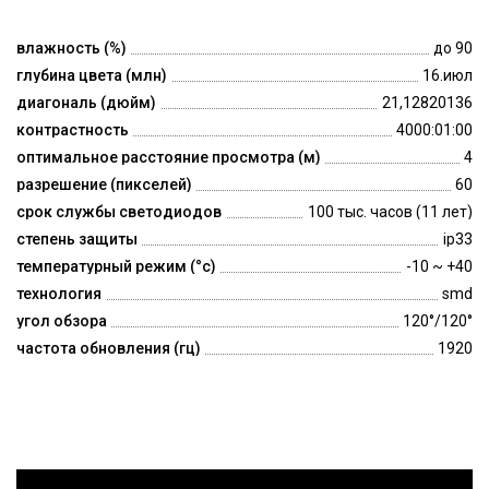
влажность (%)
до 90
глубина цвета (млн)
16.июл
диагональ (дюйм)
21,12820136
контрастность
4000:01:00
оптимальное расстояние просмотра (м)
4
разрешение (пикселей)
60
срок службы светодиодов
100 тыс. часов (11 лет)
степень защиты
ip33
температурный режим (°c)
-10 ~ +40
технология
smd
угол обзора
120°/120°
частота обновления (гц)
1920