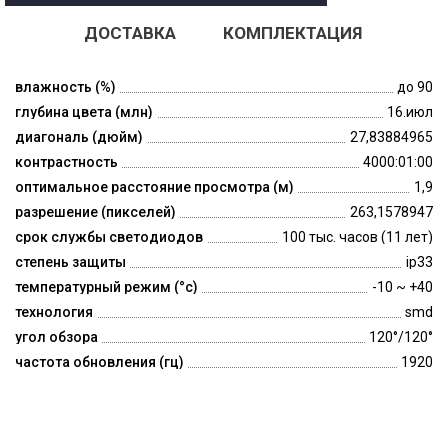
ДОСТАВКА
КОМПЛЕКТАЦИЯ
влажность (%)
до 90
глубина цвета (млн)
16.июл
диагональ (дюйм)
27,83884965
контрастность
4000:01:00
оптимальное расстояние просмотра (м)
1,9
разрешение (пикселей)
263,1578947
срок службы светодиодов
100 тыс. часов (11 лет)
степень защиты
ip33
температурный режим (°c)
-10 ~ +40
технология
smd
угол обзора
120°/120°
частота обновления (гц)
1920