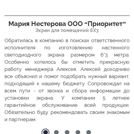
Мария Нестерова ООО “Приоритет”
Экран для помещений 6Х3
мо
Обратилась в компанию в поисках ответственного
Р
ще
исполнителя по изготовлению настенного
н
ых
светодиодного экрана размером 6*3 метра.
п
ТЦ
Особенно хотелось бы отметить прекрасную
о
По
работу менеджера Алексея. Алексей доходчиво
с
ED
все объяснил и помог подобрать нужный вариант,
п
 и
подходящий к нашему бюджету. Сопровождал на
бо
всем пути - от звонка и сбора информации до
установки экрана. У компании 5 летнее
гарантийное обслуживание всей продукции.
Обязательно буду рекомендовать своим знакомым
и партнерам.