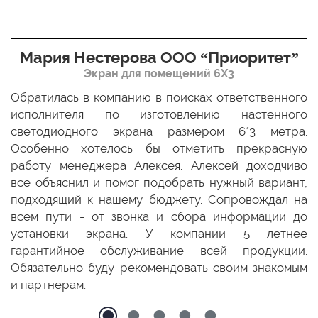
Мария Нестерова ООО “Приоритет”
Экран для помещений 6Х3
мо
Обратилась в компанию в поисках ответственного
Р
ще
исполнителя по изготовлению настенного
н
ых
светодиодного экрана размером 6*3 метра.
п
ТЦ
Особенно хотелось бы отметить прекрасную
о
По
работу менеджера Алексея. Алексей доходчиво
с
ED
все объяснил и помог подобрать нужный вариант,
п
 и
подходящий к нашему бюджету. Сопровождал на
бо
всем пути - от звонка и сбора информации до
установки экрана. У компании 5 летнее
гарантийное обслуживание всей продукции.
Обязательно буду рекомендовать своим знакомым
и партнерам.