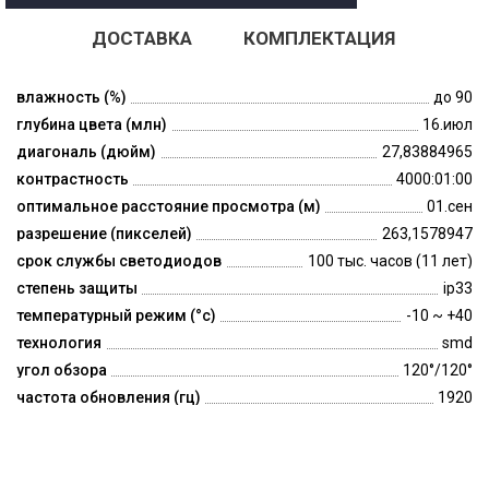
ДОСТАВКА
КОМПЛЕКТАЦИЯ
влажность (%)
до 90
глубина цвета (млн)
16.июл
диагональ (дюйм)
27,83884965
контрастность
4000:01:00
оптимальное расстояние просмотра (м)
01.сен
разрешение (пикселей)
263,1578947
срок службы светодиодов
100 тыс. часов (11 лет)
степень защиты
ip33
температурный режим (°c)
-10 ~ +40
технология
smd
угол обзора
120°/120°
частота обновления (гц)
1920