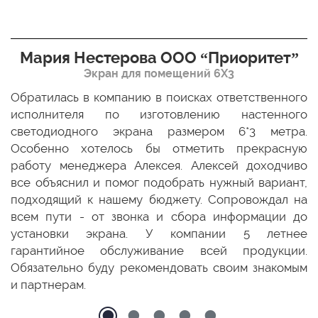
Мария Нестерова ООО “Приоритет”
Экран для помещений 6Х3
мо
Обратилась в компанию в поисках ответственного
Р
ще
исполнителя по изготовлению настенного
н
ых
светодиодного экрана размером 6*3 метра.
п
ТЦ
Особенно хотелось бы отметить прекрасную
о
По
работу менеджера Алексея. Алексей доходчиво
с
ED
все объяснил и помог подобрать нужный вариант,
п
 и
подходящий к нашему бюджету. Сопровождал на
бо
всем пути - от звонка и сбора информации до
установки экрана. У компании 5 летнее
гарантийное обслуживание всей продукции.
Обязательно буду рекомендовать своим знакомым
и партнерам.