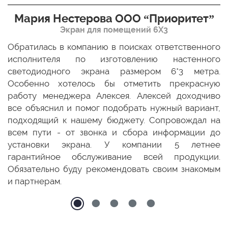
Мария Нестерова ООО “Приоритет”
Экран для помещений 6Х3
мо
Обратилась в компанию в поисках ответственного
Р
ще
исполнителя по изготовлению настенного
н
ых
светодиодного экрана размером 6*3 метра.
п
ТЦ
Особенно хотелось бы отметить прекрасную
о
По
работу менеджера Алексея. Алексей доходчиво
с
ED
все объяснил и помог подобрать нужный вариант,
п
 и
подходящий к нашему бюджету. Сопровождал на
бо
всем пути - от звонка и сбора информации до
установки экрана. У компании 5 летнее
гарантийное обслуживание всей продукции.
Обязательно буду рекомендовать своим знакомым
и партнерам.