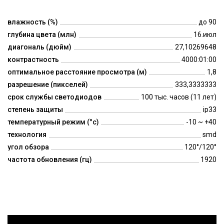
влажность (%)
до 90
глубина цвета (млн)
16.июл
диагональ (дюйм)
27,10269648
контрастность
4000:01:00
оптимальное расстояние просмотра (м)
1,8
разрешение (пикселей)
333,3333333
срок службы светодиодов
100 тыс. часов (11 лет)
степень защиты
ip33
температурный режим (°c)
-10 ~ +40
технология
smd
угол обзора
120°/120°
частота обновления (гц)
1920