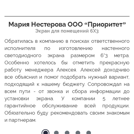
Мария Нестерова ООО “Приоритет”
Экран для помещений 6Х3
мо
Обратилась в компанию в поисках ответственного
Р
ще
исполнителя по изготовлению настенного
н
ых
светодиодного экрана размером 6*3 метра.
п
ТЦ
Особенно хотелось бы отметить прекрасную
о
По
работу менеджера Алексея. Алексей доходчиво
с
ED
все объяснил и помог подобрать нужный вариант,
п
 и
подходящий к нашему бюджету. Сопровождал на
бо
всем пути - от звонка и сбора информации до
установки экрана. У компании 5 летнее
гарантийное обслуживание всей продукции.
Обязательно буду рекомендовать своим знакомым
и партнерам.