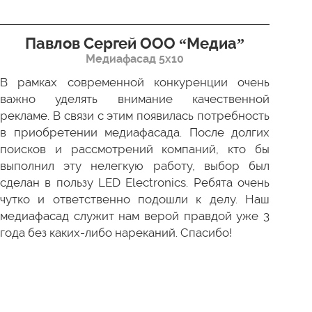
Павлов Сергей ООО “Медиа”
Д
Медиафасад 5х10
В рамках современной конкуренции очень
Сов
важно уделять внимание качественной
Пр
рекламе. В связи с этим появилась потребность
про
в приобретении медиафасада. После долгих
зак
поисков и рассмотрений компаний, кто бы
под
выполнил эту нелегкую работу, выбор был
отл
сделан в пользу LED Electronics. Ребята очень
пер
чутко и ответственно подошли к делу. Наш
ни 
медиафасад служит нам верой правдой уже 3
года без каких-либо нареканий. Спасибо!