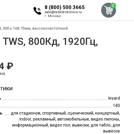
0
8 (800) 500 3665
sale@ledelectronics.ru
г. Москва
3, 300 x 168.75мм, высокочастотный
 TWS, 800Кд, 1920Гц,
4 ₽
ЕНА
СТИКИ
ь
leyard
140
ь
для стадионов, спортивный, сценический, концертный,
indoor, рекламный, автомобильные, видео пилоны,
информационный, видео пол, вывески, для табло, для
вывесок