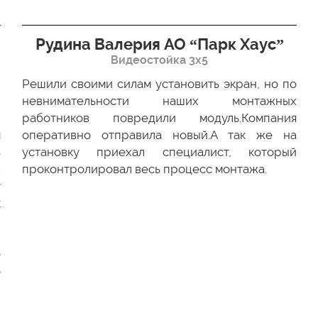
Рудина Валерия АО “Парк Хаус”
Видеостойка 3х5
Решили своими силам установить экран, но по
х
невнимательности наших монтажных
ю
работников повредили модуль.Компания
м
оперативно отправила новый.А так же на
ь
установку приехал специалист, который
.
проконтролировал весь процесс монтажа.
г
к
-
и
е
о
и