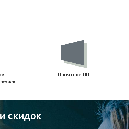
ое
Понятное ПО
ическая
 и скидок