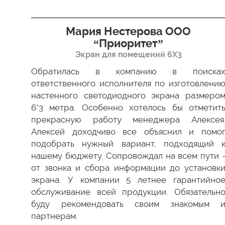
я”
Мария Нестерова ООО
“Приоритет”
Экран для помещений 6Х3
димо
 Все
Обратилась в компанию в поиска
ки в
ответственного исполнителя по изготовлени
ство
настенного светодиодного экрана размеро
ести
6*3 метра. Особенно хотелось бы отметит
а мы
прекрасную работу менеджера Алексея
 был
Алексей доходчиво все объяснил и помо
 как
подобрать нужный вариант, подходящий 
 ваш
нашему бюджету. Сопровождал на всем пути 
от звонка и сбора информации до установк
экрана. У компании 5 летнее гарантийно
обслуживание всей продукции. Обязательн
буду рекомендовать своим знакомым 
партнерам.