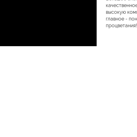
качественное
высокую комп
главное - по
процветания!