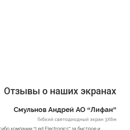
Отзывы о наших экранах
Смульнов Андрей АО “Лифан”
Гибкий светодиодный экран 3Х6м
ибо компании “Led Electronics” за быстрое и