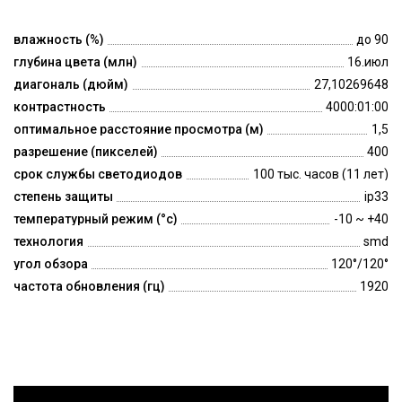
влажность (%)
до 90
глубина цвета (млн)
16.июл
диагональ (дюйм)
27,10269648
контрастность
4000:01:00
оптимальное расстояние просмотра (м)
1,5
разрешение (пикселей)
400
срок службы светодиодов
100 тыс. часов (11 лет)
степень защиты
ip33
температурный режим (°c)
-10 ~ +40
технология
smd
угол обзора
120°/120°
частота обновления (гц)
1920