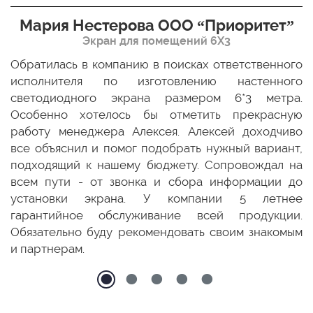
Мария Нестерова ООО “Приоритет”
Экран для помещений 6Х3
мо
Обратилась в компанию в поисках ответственного
Р
ще
исполнителя по изготовлению настенного
н
ых
светодиодного экрана размером 6*3 метра.
п
ТЦ
Особенно хотелось бы отметить прекрасную
о
По
работу менеджера Алексея. Алексей доходчиво
с
ED
все объяснил и помог подобрать нужный вариант,
п
 и
подходящий к нашему бюджету. Сопровождал на
бо
всем пути - от звонка и сбора информации до
установки экрана. У компании 5 летнее
гарантийное обслуживание всей продукции.
Обязательно буду рекомендовать своим знакомым
и партнерам.