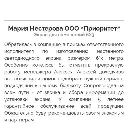
Мария Нестерова ООО “Приоритет”
Экран для помещений 6Х3
мо
Обратилась в компанию в поисках ответственного
Р
ще
исполнителя по изготовлению настенного
н
ых
светодиодного экрана размером 6*3 метра.
п
ТЦ
Особенно хотелось бы отметить прекрасную
о
По
работу менеджера Алексея. Алексей доходчиво
с
ED
все объяснил и помог подобрать нужный вариант,
п
 и
подходящий к нашему бюджету. Сопровождал на
бо
всем пути - от звонка и сбора информации до
установки экрана. У компании 5 летнее
гарантийное обслуживание всей продукции.
Обязательно буду рекомендовать своим знакомым
и партнерам.