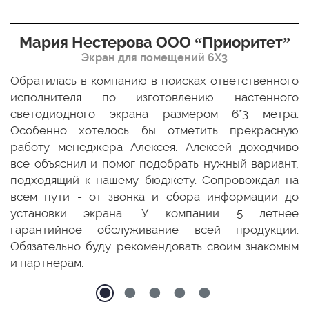
Мария Нестерова ООО “Приоритет”
Экран для помещений 6Х3
мо
Обратилась в компанию в поисках ответственного
Р
ще
исполнителя по изготовлению настенного
н
ых
светодиодного экрана размером 6*3 метра.
п
ТЦ
Особенно хотелось бы отметить прекрасную
о
По
работу менеджера Алексея. Алексей доходчиво
с
ED
все объяснил и помог подобрать нужный вариант,
п
 и
подходящий к нашему бюджету. Сопровождал на
бо
всем пути - от звонка и сбора информации до
установки экрана. У компании 5 летнее
гарантийное обслуживание всей продукции.
Обязательно буду рекомендовать своим знакомым
и партнерам.