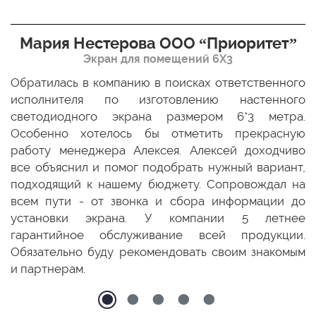
Мария Нестерова ООО “Приоритет”
Экран для помещений 6Х3
мо
Обратилась в компанию в поисках ответственного
Р
ще
исполнителя по изготовлению настенного
н
ых
светодиодного экрана размером 6*3 метра.
п
ТЦ
Особенно хотелось бы отметить прекрасную
о
По
работу менеджера Алексея. Алексей доходчиво
с
ED
все объяснил и помог подобрать нужный вариант,
п
 и
подходящий к нашему бюджету. Сопровождал на
бо
всем пути - от звонка и сбора информации до
установки экрана. У компании 5 летнее
гарантийное обслуживание всей продукции.
Обязательно буду рекомендовать своим знакомым
и партнерам.