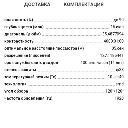
ДОСТАВКА
КОМПЛЕКТАЦИЯ
влажность (%)
до 90
глубина цвета (млн)
16.июл
диагональ (дюйм)
35,4877094
контрастность
4000:01:00
оптимальное расстояние просмотра (м)
05.сен
разрешение (пикселей)
127,1186441
срок службы светодиодов
100 тыс. часов (11 лет)
степень защиты
ip33
температурный режим (°c)
-10 ~ +40
технология
smd
угол обзора
120°/120°
частота обновления (гц)
1920