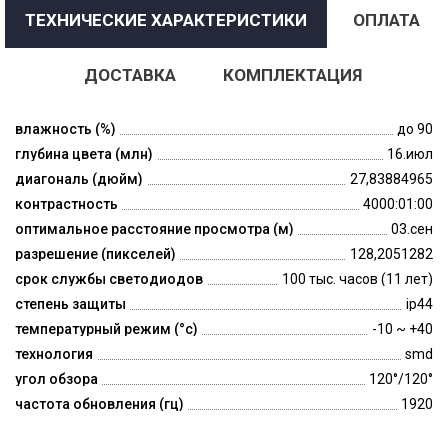
ТЕХНИЧЕСКИЕ ХАРАКТЕРИСТИКИ
ОПЛАТА
ДОСТАВКА
КОМПЛЕКТАЦИЯ
влажность (%)
до 90
глубина цвета (млн)
16.июл
диагональ (дюйм)
27,83884965
контрастность
4000:01:00
оптимальное расстояние просмотра (м)
03.сен
разрешение (пикселей)
128,2051282
срок службы светодиодов
100 тыс. часов (11 лет)
степень защиты
ip44
температурный режим (°c)
-10 ~ +40
технология
smd
угол обзора
120°/120°
частота обновления (гц)
1920