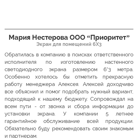
Мария Нестерова ООО “Приоритет”
Экран для помещений 6Х3
мо
Обратилась в компанию в поисках ответственного
Р
ще
исполнителя по изготовлению настенного
н
ых
светодиодного экрана размером 6*3 метра.
п
ТЦ
Особенно хотелось бы отметить прекрасную
о
По
работу менеджера Алексея. Алексей доходчиво
с
ED
все объяснил и помог подобрать нужный вариант,
п
 и
подходящий к нашему бюджету. Сопровождал на
бо
всем пути - от звонка и сбора информации до
установки экрана. У компании 5 летнее
гарантийное обслуживание всей продукции.
Обязательно буду рекомендовать своим знакомым
и партнерам.