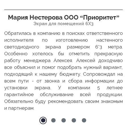
Мария Нестерова ООО “Приоритет”
Экран для помещений 6Х3
мо
Обратилась в компанию в поисках ответственного
Р
ще
исполнителя по изготовлению настенного
н
ых
светодиодного экрана размером 6*3 метра.
п
ТЦ
Особенно хотелось бы отметить прекрасную
о
По
работу менеджера Алексея. Алексей доходчиво
с
ED
все объяснил и помог подобрать нужный вариант,
п
 и
подходящий к нашему бюджету. Сопровождал на
бо
всем пути - от звонка и сбора информации до
установки экрана. У компании 5 летнее
гарантийное обслуживание всей продукции.
Обязательно буду рекомендовать своим знакомым
и партнерам.