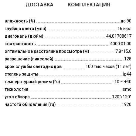
ДОСТАВКА
КОМПЛЕКТАЦИЯ
влажность (%)
до 90
глубина цвета (млн)
16.июл
диагональ (дюйм)
44,01708617
контрастность
4000:01:00
оптимальное расстояние просмотра (м)
7,8*15,6
разрешение (пикселей)
128
срок службы светодиодов
100 тыс. часов (11 лет)
степень защиты
ip44
температурный режим (°c)
-10 ~ +40
технология
smd
угол обзора
120°/120°
частота обновления (гц)
1920