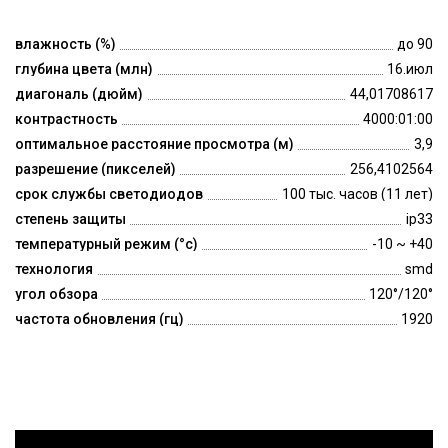
влажность (%)
до 90
глубина цвета (млн)
16.июл
диагональ (дюйм)
44,01708617
контрастность
4000:01:00
оптимальное расстояние просмотра (м)
3,9
разрешение (пикселей)
256,4102564
срок службы светодиодов
100 тыс. часов (11 лет)
степень защиты
ip33
температурный режим (°c)
-10 ~ +40
технология
smd
угол обзора
120°/120°
частота обновления (гц)
1920