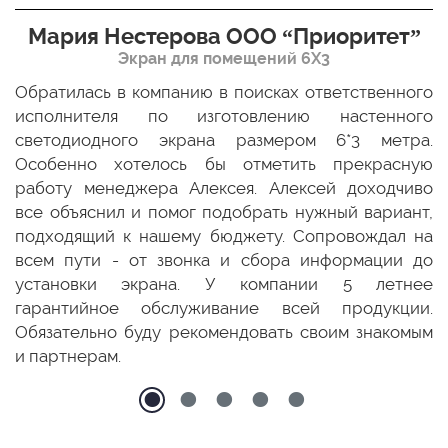
Мария Нестерова ООО “Приоритет”
Экран для помещений 6Х3
мо
Обратилась в компанию в поисках ответственного
Р
ще
исполнителя по изготовлению настенного
н
ых
светодиодного экрана размером 6*3 метра.
п
ТЦ
Особенно хотелось бы отметить прекрасную
о
По
работу менеджера Алексея. Алексей доходчиво
с
ED
все объяснил и помог подобрать нужный вариант,
п
 и
подходящий к нашему бюджету. Сопровождал на
бо
всем пути - от звонка и сбора информации до
установки экрана. У компании 5 летнее
гарантийное обслуживание всей продукции.
Обязательно буду рекомендовать своим знакомым
и партнерам.