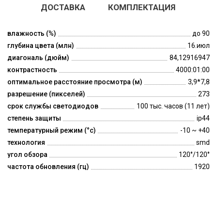
ДОСТАВКА
КОМПЛЕКТАЦИЯ
влажность (%)
до 90
глубина цвета (млн)
16.июл
диагональ (дюйм)
84,12916947
контрастность
4000:01:00
оптимальное расстояние просмотра (м)
3,9*7,8
разрешение (пикселей)
273
срок службы светодиодов
100 тыс. часов (11 лет)
степень защиты
ip44
температурный режим (°c)
-10 ~ +40
технология
smd
угол обзора
120°/120°
частота обновления (гц)
1920