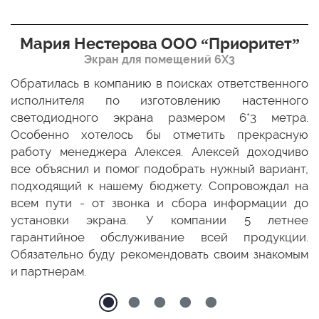
Мария Нестерова ООО “Приоритет”
Экран для помещений 6Х3
мо
Обратилась в компанию в поисках ответственного
Р
ще
исполнителя по изготовлению настенного
н
ых
светодиодного экрана размером 6*3 метра.
п
ТЦ
Особенно хотелось бы отметить прекрасную
о
По
работу менеджера Алексея. Алексей доходчиво
с
ED
все объяснил и помог подобрать нужный вариант,
п
 и
подходящий к нашему бюджету. Сопровождал на
бо
всем пути - от звонка и сбора информации до
установки экрана. У компании 5 летнее
гарантийное обслуживание всей продукции.
Обязательно буду рекомендовать своим знакомым
и партнерам.