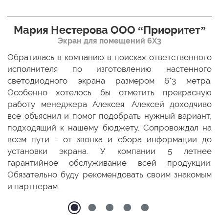
Мария Нестерова ООО “Приоритет”
Экран для помещений 6Х3
мо
Обратилась в компанию в поисках ответственного
Р
ще
исполнителя по изготовлению настенного
н
ых
светодиодного экрана размером 6*3 метра.
п
ТЦ
Особенно хотелось бы отметить прекрасную
о
По
работу менеджера Алексея. Алексей доходчиво
с
ED
все объяснил и помог подобрать нужный вариант,
п
 и
подходящий к нашему бюджету. Сопровождал на
бо
всем пути - от звонка и сбора информации до
установки экрана. У компании 5 летнее
гарантийное обслуживание всей продукции.
Обязательно буду рекомендовать своим знакомым
и партнерам.