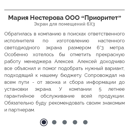
Мария Нестерова ООО “Приоритет”
Экран для помещений 6Х3
мо
Обратилась в компанию в поисках ответственного
Р
ще
исполнителя по изготовлению настенного
н
ых
светодиодного экрана размером 6*3 метра.
п
ТЦ
Особенно хотелось бы отметить прекрасную
о
По
работу менеджера Алексея. Алексей доходчиво
с
ED
все объяснил и помог подобрать нужный вариант,
п
 и
подходящий к нашему бюджету. Сопровождал на
бо
всем пути - от звонка и сбора информации до
установки экрана. У компании 5 летнее
гарантийное обслуживание всей продукции.
Обязательно буду рекомендовать своим знакомым
и партнерам.