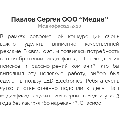
Павлов Сергей ООО “Медиа”
Д
Медиафасад 5х10
В рамках современной конкуренции очень
Сов
важно уделять внимание качественной
Пр
рекламе. В связи с этим появилась потребность
про
в приобретении медиафасада. После долгих
зак
поисков и рассмотрений компаний, кто бы
под
выполнил эту нелегкую работу, выбор был
отл
сделан в пользу LED Electronics. Ребята очень
пер
чутко и ответственно подошли к делу. Наш
ни 
медиафасад служит нам верой правдой уже 3
года без каких-либо нареканий. Спасибо!