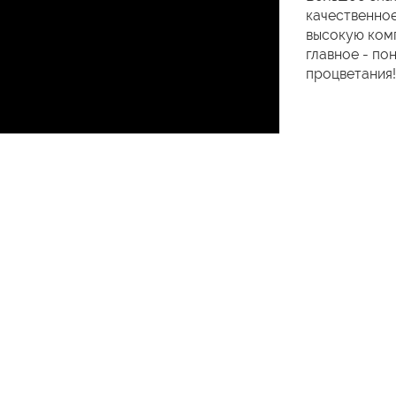
качественное
высокую комп
главное - по
процветания!