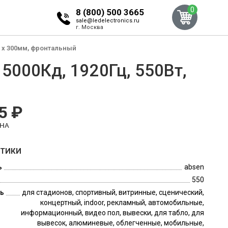
0
8 (800) 500 3665
sale@ledelectronics.ru
г. Москва
00 x 300мм, фронтальный
 5000Кд, 1920Гц, 550Вт,
5 ₽
ЕНА
СТИКИ
ь
absen
550
ь
для стадионов, спортивный, витринные, сценический,
концертный, indoor, рекламный, автомобильные,
информационный, видео пол, вывески, для табло, для
вывесок, алюминевые, облегченные, мобильные,