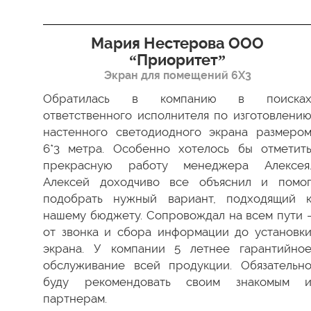
я”
Мария Нестерова ООО
“Приоритет”
Экран для помещений 6Х3
димо
 Все
Обратилась в компанию в поиска
ки в
ответственного исполнителя по изготовлени
ство
настенного светодиодного экрана размеро
ести
6*3 метра. Особенно хотелось бы отметит
а мы
прекрасную работу менеджера Алексея
 был
Алексей доходчиво все объяснил и помо
 как
подобрать нужный вариант, подходящий 
 ваш
нашему бюджету. Сопровождал на всем пути 
от звонка и сбора информации до установк
экрана. У компании 5 летнее гарантийно
обслуживание всей продукции. Обязательн
буду рекомендовать своим знакомым 
партнерам.