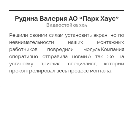
Рудина Валерия АО “Парк Хаус”
Видеостойка 3х5
Решили своими силам установить экран, но по
х
невнимательности наших монтажных
ю
работников повредили модуль.Компания
м
оперативно отправила новый.А так же на
ь
установку приехал специалист, который
.
проконтролировал весь процесс монтажа.
г
к
-
и
е
о
и