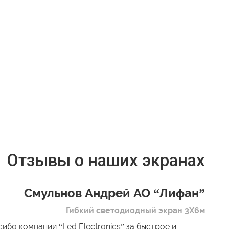
Отзывы о наших экранах
Смульнов Андрей АО “Лифан”
Гибкий светодиодный экран 3Х6м
ибо компании “Led Electronics” за быстрое и