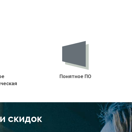
ое
Понятное ПО
ическая
 и скидок