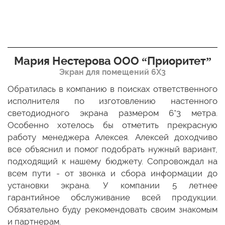
Мария Нестерова ООО “Приоритет”
Экран для помещений 6Х3
мо
Обратилась в компанию в поисках ответственного
Р
ще
исполнителя по изготовлению настенного
н
ых
светодиодного экрана размером 6*3 метра.
п
ТЦ
Особенно хотелось бы отметить прекрасную
о
По
работу менеджера Алексея. Алексей доходчиво
с
ED
все объяснил и помог подобрать нужный вариант,
п
 и
подходящий к нашему бюджету. Сопровождал на
бо
всем пути - от звонка и сбора информации до
установки экрана. У компании 5 летнее
гарантийное обслуживание всей продукции.
Обязательно буду рекомендовать своим знакомым
и партнерам.