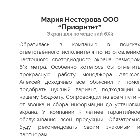
я”
Мария Нестерова ООО
“Приоритет”
Экран для помещений 6Х3
димо
 Все
Обратилась в компанию в поиска
ки в
ответственного исполнителя по изготовлени
ство
настенного светодиодного экрана размеро
ести
6*3 метра. Особенно хотелось бы отметит
а мы
прекрасную работу менеджера Алексея
 был
Алексей доходчиво все объяснил и помо
 как
подобрать нужный вариант, подходящий 
 ваш
нашему бюджету. Сопровождал на всем пути 
от звонка и сбора информации до установк
экрана. У компании 5 летнее гарантийно
обслуживание всей продукции. Обязательн
буду рекомендовать своим знакомым 
партнерам.