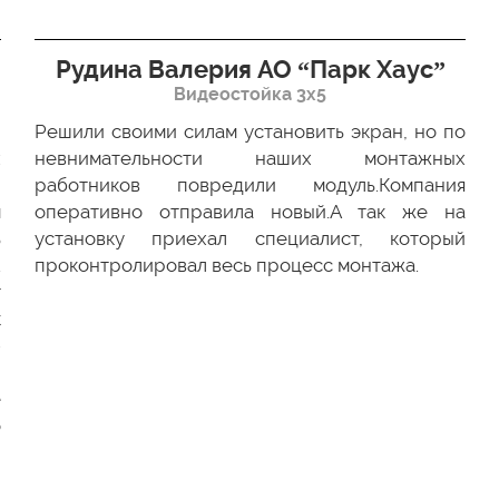
Рудина Валерия АО “Парк Хаус”
Видеостойка 3х5
Решили своими силам установить экран, но по
х
невнимательности наших монтажных
ю
работников повредили модуль.Компания
м
оперативно отправила новый.А так же на
ь
установку приехал специалист, который
.
проконтролировал весь процесс монтажа.
г
к
-
и
е
о
и