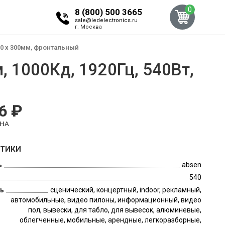
0
8 (800) 500 3665
sale@ledelectronics.ru
г. Москва
300 x 300мм, фронтальный
, 1000Кд, 1920Гц, 540Вт,
6 ₽
ЕНА
СТИКИ
ь
absen
540
ь
сценический, концертный, indoor, рекламный,
автомобильные, видео пилоны, информационный, видео
пол, вывески, для табло, для вывесок, алюминевые,
облегченные, мобильные, арендные, легкоразборные,