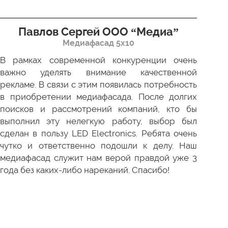
Павлов Сергей ООО “Медиа”
Д
Медиафасад 5х10
В рамках современной конкуренции очень
Сов
важно уделять внимание качественной
Пр
рекламе. В связи с этим появилась потребность
про
в приобретении медиафасада. После долгих
зак
поисков и рассмотрений компаний, кто бы
под
выполнил эту нелегкую работу, выбор был
отл
сделан в пользу LED Electronics. Ребята очень
пер
чутко и ответственно подошли к делу. Наш
ни 
медиафасад служит нам верой правдой уже 3
года без каких-либо нареканий. Спасибо!