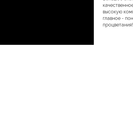
качественное
высокую комп
главное - по
процветания!