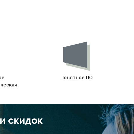
ое
Понятное ПО
ическая
 и скидок