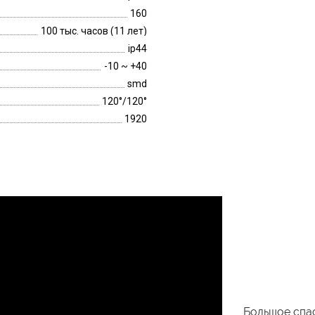
160
100 тыс. часов (11 лет)
ip44
-10 ~ +40
smd
120°/120°
1920
Большое спас