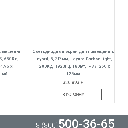
помещения,
Светодиодный экран для помещения,
S, 650Кд,
Leyard, 5,2 Р.мм, Leyard CarbonLight,
4.96 x
1200Кд, 1920Гц, 180Вт, IP33, 250 x
ьный
125мм
326 893 ₽
В КОРЗИНУ
500-36-65
8 (800)