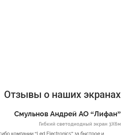
Отзывы о наших экранах
Смульнов Андрей АО “Лифан”
Гибкий светодиодный экран 3Х6м
ибо компании “Led Electronics” за быстрое и