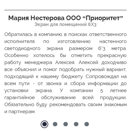
Мария Нестерова ООО “Приоритет”
Экран для помещений 6Х3
мо
Обратилась в компанию в поисках ответственного
Р
ще
исполнителя по изготовлению настенного
н
ых
светодиодного экрана размером 6*3 метра.
п
ТЦ
Особенно хотелось бы отметить прекрасную
о
По
работу менеджера Алексея. Алексей доходчиво
с
ED
все объяснил и помог подобрать нужный вариант,
п
 и
подходящий к нашему бюджету. Сопровождал на
бо
всем пути - от звонка и сбора информации до
установки экрана. У компании 5 летнее
гарантийное обслуживание всей продукции.
Обязательно буду рекомендовать своим знакомым
и партнерам.