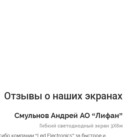
Отзывы о наших экранах
Смульнов Андрей АО “Лифан”
Гибкий светодиодный экран 3Х6м
ибо компании “Led Electronics” за быстрое и