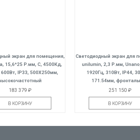
ный экран для помещения,
Светодиодный экран для 
a, 15,6*25 Р.мм, C, 4500Кд,
unilumin, 2,3 Р.мм, Unano
 600Вт, IP33, 500X250мм,
1920Гц, 310Вт, IP44, 30
высокочастотный
171.54мм, фронтал
183 379 ₽
251 150 ₽
В КОРЗИНУ
В КОРЗИНУ