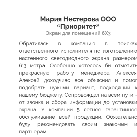
я”
Мария Нестерова ООО
“Приоритет”
Экран для помещений 6Х3
димо
 Все
Обратилась в компанию в поиска
ки в
ответственного исполнителя по изготовлени
ство
настенного светодиодного экрана размеро
ести
6*3 метра. Особенно хотелось бы отметит
а мы
прекрасную работу менеджера Алексея
 был
Алексей доходчиво все объяснил и помо
 как
подобрать нужный вариант, подходящий 
 ваш
нашему бюджету. Сопровождал на всем пути 
от звонка и сбора информации до установк
экрана. У компании 5 летнее гарантийно
обслуживание всей продукции. Обязательн
буду рекомендовать своим знакомым 
партнерам.