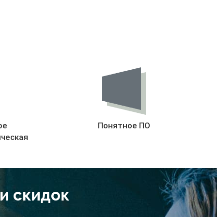
ое
Понятное ПО
ическая
 и скидок