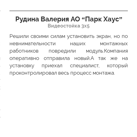
Рудина Валерия АО “Парк Хаус”
Видеостойка 3х5
Решили своими силам установить экран, но по
х
невнимательности наших монтажных
ю
работников повредили модуль.Компания
м
оперативно отправила новый.А так же на
ь
установку приехал специалист, который
.
проконтролировал весь процесс монтажа.
г
к
-
и
е
о
и