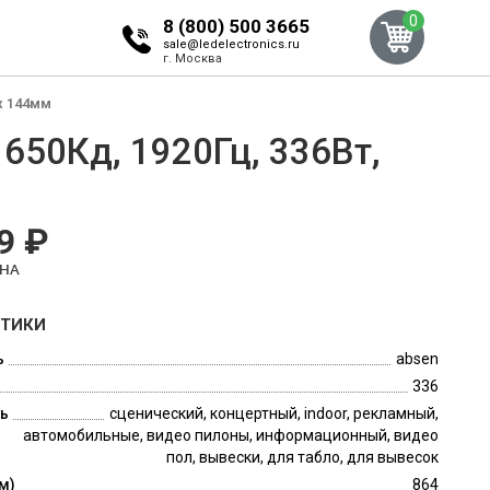
0
8 (800) 500 3665
sale@ledelectronics.ru
г. Москва
 x 144мм
650Кд, 1920Гц, 336Вт,
9 ₽
ЕНА
СТИКИ
ь
absen
336
ь
сценический, концертный, indoor, рекламный,
автомобильные, видео пилоны, информационный, видео
пол, вывески, для табло, для вывесок
м)
864