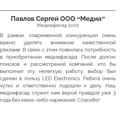
Павлов Сергей ООО “Медиа”
Д
Медиафасад 5х10
В рамках современной конкуренции очень
Сов
важно уделять внимание качественной
Пр
рекламе. В связи с этим появилась потребность
про
в приобретении медиафасада. После долгих
зак
поисков и рассмотрений компаний, кто бы
под
выполнил эту нелегкую работу, выбор был
отл
сделан в пользу LED Electronics. Ребята очень
пер
чутко и ответственно подошли к делу. Наш
ни 
медиафасад служит нам верой правдой уже 3
года без каких-либо нареканий. Спасибо!