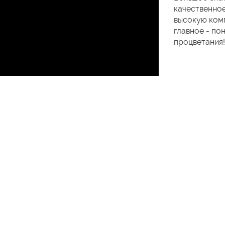
качественное
высокую комп
главное - по
процветания!