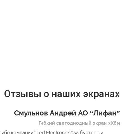
Отзывы о наших экранах
Смульнов Андрей АО “Лифан”
Гибкий светодиодный экран 3Х6м
ибо компании “Led Electronics” за быстрое и