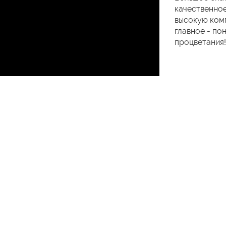
качественное
высокую комп
главное - по
процветания!