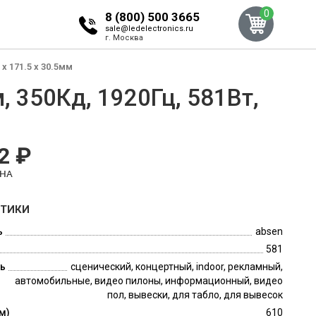
0
8 (800) 500 3665
sale@ledelectronics.ru
г. Москва
x 171.5 x 30.5мм
, 350Кд, 1920Гц, 581Вт,
2 ₽
ЕНА
СТИКИ
ь
absen
581
ь
сценический, концертный, indoor, рекламный,
автомобильные, видео пилоны, информационный, видео
пол, вывески, для табло, для вывесок
м)
610