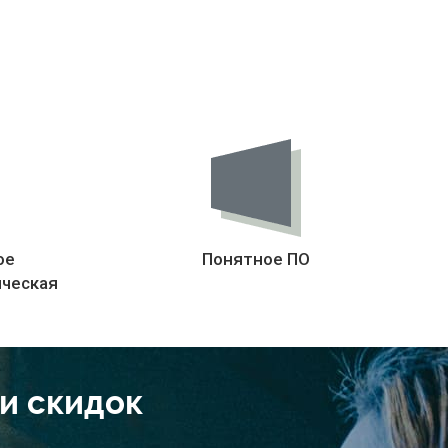
ое
Понятное ПО
ическая
 и скидок