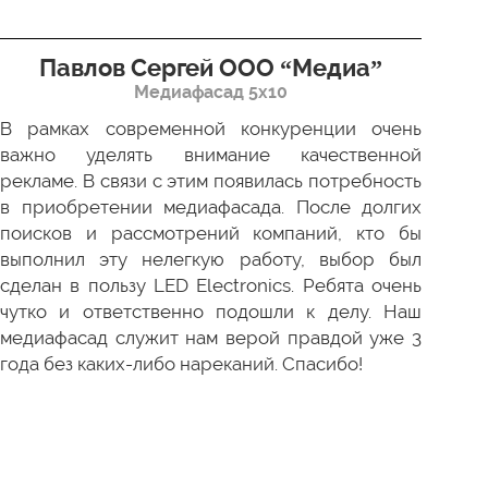
Павлов Сергей ООО “Медиа”
Д
Медиафасад 5х10
В рамках современной конкуренции очень
Сов
важно уделять внимание качественной
Пр
рекламе. В связи с этим появилась потребность
про
в приобретении медиафасада. После долгих
зак
поисков и рассмотрений компаний, кто бы
под
выполнил эту нелегкую работу, выбор был
отл
сделан в пользу LED Electronics. Ребята очень
пер
чутко и ответственно подошли к делу. Наш
ни 
медиафасад служит нам верой правдой уже 3
года без каких-либо нареканий. Спасибо!