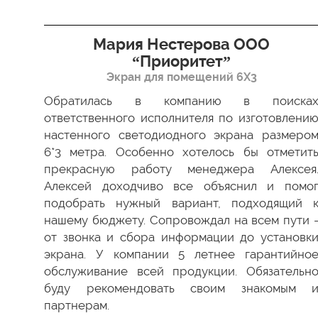
я”
Мария Нестерова ООО
“Приоритет”
Экран для помещений 6Х3
димо
 Все
Обратилась в компанию в поиска
ки в
ответственного исполнителя по изготовлени
ство
настенного светодиодного экрана размеро
ести
6*3 метра. Особенно хотелось бы отметит
а мы
прекрасную работу менеджера Алексея
 был
Алексей доходчиво все объяснил и помо
 как
подобрать нужный вариант, подходящий 
 ваш
нашему бюджету. Сопровождал на всем пути 
от звонка и сбора информации до установк
экрана. У компании 5 летнее гарантийно
обслуживание всей продукции. Обязательн
буду рекомендовать своим знакомым 
партнерам.