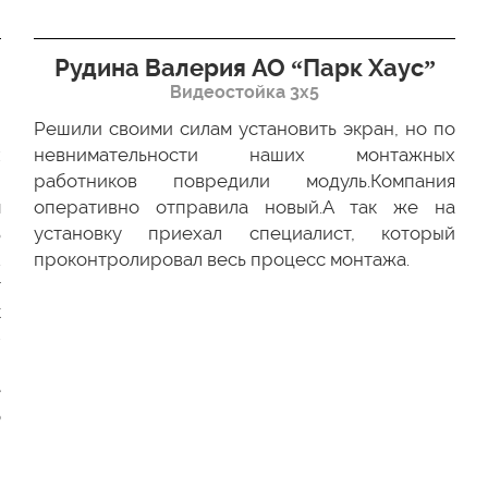
Рудина Валерия АО “Парк Хаус”
Видеостойка 3х5
Решили своими силам установить экран, но по
х
невнимательности наших монтажных
ю
работников повредили модуль.Компания
м
оперативно отправила новый.А так же на
ь
установку приехал специалист, который
.
проконтролировал весь процесс монтажа.
г
к
-
и
е
о
и