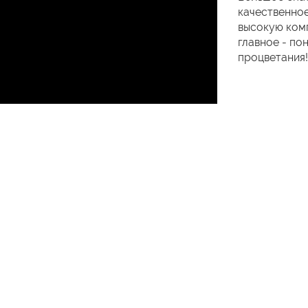
качественное
высокую комп
главное - по
процветания!