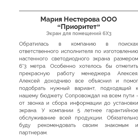
я”
Мария Нестерова ООО
“Приоритет”
Экран для помещений 6Х3
димо
 Все
Обратилась в компанию в поиска
ки в
ответственного исполнителя по изготовлени
ство
настенного светодиодного экрана размеро
ести
6*3 метра. Особенно хотелось бы отметит
а мы
прекрасную работу менеджера Алексея
 был
Алексей доходчиво все объяснил и помо
 как
подобрать нужный вариант, подходящий 
 ваш
нашему бюджету. Сопровождал на всем пути 
от звонка и сбора информации до установк
экрана. У компании 5 летнее гарантийно
обслуживание всей продукции. Обязательн
буду рекомендовать своим знакомым 
партнерам.