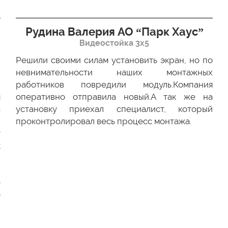
Рудина Валерия АО “Парк Хаус”
Видеостойка 3х5
Решили своими силам установить экран, но по
х
невнимательности наших монтажных
ю
работников повредили модуль.Компания
м
оперативно отправила новый.А так же на
ь
установку приехал специалист, который
.
проконтролировал весь процесс монтажа.
г
к
-
и
е
о
и