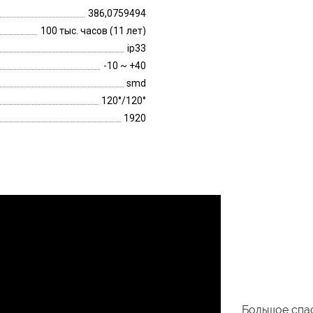
386,0759494
100 тыс. часов (11 лет)
ip33
-10 ~ +40
smd
120°/120°
1920
Большое спас