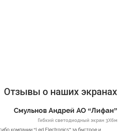
Отзывы о наших экранах
Смульнов Андрей АО “Лифан”
Гибкий светодиодный экран 3Х6м
ибо компании “Led Electronics” за быстрое и