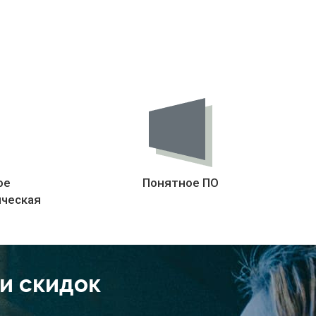
ое
Понятное ПО
ическая
 и скидок