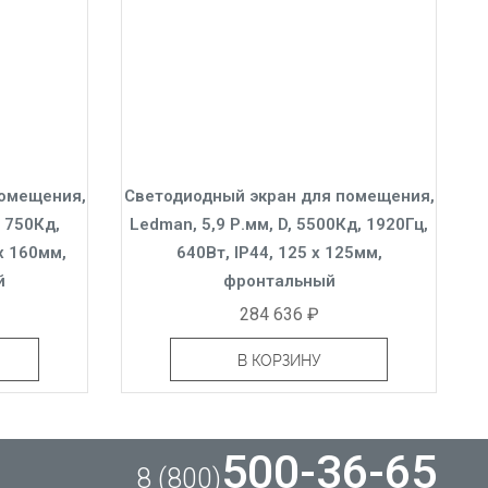
помещения,
Светодиодный экран для помещения,
, 750Кд,
Ledman, 5,9 Р.мм, D, 5500Кд, 1920Гц,
 x 160мм,
640Вт, IP44, 125 x 125мм,
й
фронтальный
284 636 ₽
В КОРЗИНУ
500-36-65
8 (800)