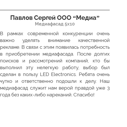
Павлов Сергей ООО “Медиа”
Д
Медиафасад 5х10
В рамках современной конкуренции очень
Сов
важно уделять внимание качественной
Пр
рекламе. В связи с этим появилась потребность
про
в приобретении медиафасада. После долгих
зак
поисков и рассмотрений компаний, кто бы
под
выполнил эту нелегкую работу, выбор был
отл
сделан в пользу LED Electronics. Ребята очень
пер
чутко и ответственно подошли к делу. Наш
ни 
медиафасад служит нам верой правдой уже 3
года без каких-либо нареканий. Спасибо!