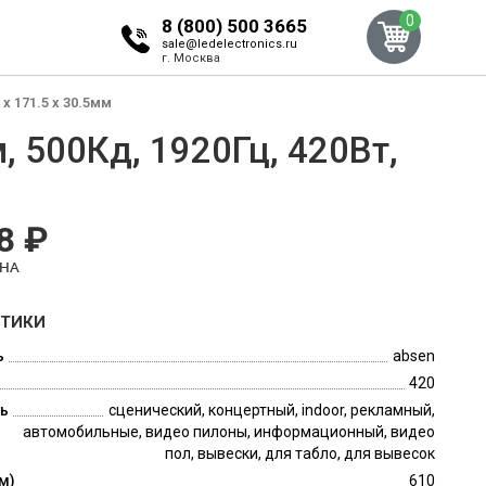
0
8 (800) 500 3665
sale@ledelectronics.ru
г. Москва
x 171.5 x 30.5мм
, 500Кд, 1920Гц, 420Вт,
8 ₽
ЕНА
СТИКИ
ь
absen
420
ь
сценический, концертный, indoor, рекламный,
автомобильные, видео пилоны, информационный, видео
пол, вывески, для табло, для вывесок
м)
610