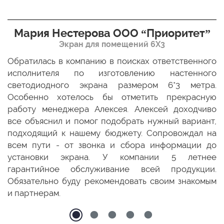
Мария Нестерова ООО “Приоритет”
Экран для помещений 6Х3
мо
Обратилась в компанию в поисках ответственного
Р
ще
исполнителя по изготовлению настенного
н
ых
светодиодного экрана размером 6*3 метра.
п
ТЦ
Особенно хотелось бы отметить прекрасную
о
По
работу менеджера Алексея. Алексей доходчиво
с
ED
все объяснил и помог подобрать нужный вариант,
п
 и
подходящий к нашему бюджету. Сопровождал на
бо
всем пути - от звонка и сбора информации до
установки экрана. У компании 5 летнее
гарантийное обслуживание всей продукции.
Обязательно буду рекомендовать своим знакомым
и партнерам.