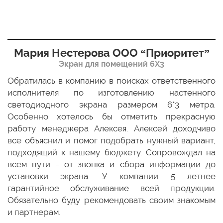
Мария Нестерова ООО “Приоритет”
Экран для помещений 6Х3
мо
Обратилась в компанию в поисках ответственного
Р
ще
исполнителя по изготовлению настенного
н
ых
светодиодного экрана размером 6*3 метра.
п
ТЦ
Особенно хотелось бы отметить прекрасную
о
По
работу менеджера Алексея. Алексей доходчиво
с
ED
все объяснил и помог подобрать нужный вариант,
п
 и
подходящий к нашему бюджету. Сопровождал на
бо
всем пути - от звонка и сбора информации до
установки экрана. У компании 5 летнее
гарантийное обслуживание всей продукции.
Обязательно буду рекомендовать своим знакомым
и партнерам.