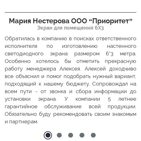
Мария Нестерова ООО “Приоритет”
Экран для помещений 6Х3
мо
Обратилась в компанию в поисках ответственного
Р
ще
исполнителя по изготовлению настенного
н
ых
светодиодного экрана размером 6*3 метра.
п
ТЦ
Особенно хотелось бы отметить прекрасную
о
По
работу менеджера Алексея. Алексей доходчиво
с
ED
все объяснил и помог подобрать нужный вариант,
п
 и
подходящий к нашему бюджету. Сопровождал на
бо
всем пути - от звонка и сбора информации до
установки экрана. У компании 5 летнее
гарантийное обслуживание всей продукции.
Обязательно буду рекомендовать своим знакомым
и партнерам.